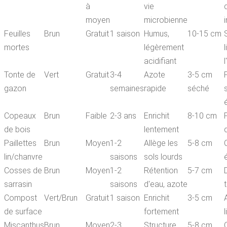
à
vie
moyen
microbienne
Feuilles
Brun
Gratuit
1 saison
Humus,
10-15 cm
mortes
légèrement
l
acidifiant
Tonte de
Vert
Gratuit
3-4
Azote
3-5 cm
gazon
semaines
rapide
séché
Copeaux
Brun
Faible
2-3 ans
Enrichit
8-10 cm
de bois
lentement
Paillettes
Brun
Moyen
1-2
Allège les
5-8 cm
lin/chanvre
saisons
sols lourds
Cosses de
Brun
Moyen
1-2
Rétention
5-7 cm
D
sarrasin
saisons
d'eau, azote
Compost
Vert/Brun
Gratuit
1 saison
Enrichit
3-5 cm
de surface
fortement
Miscanthus
Brun
Moyen
2-3
Structure,
5-8 cm