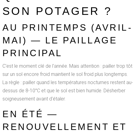
SON POTAGER ?
AU PRINTEMPS (AVRIL-
MAI) — LE PAILLAGE
PRINCIPAL
C'est le moment clé de l'année. Mais attention : pailler trop tôt
sur un sol encore froid maintient le sol froid plus longtemps.
La règle : pailler quand les températures nocturnes restent au-
dessus de 8-10°C et que le sol est bien humide. Désherber
soigneusement avant d'étaler.
EN ÉTÉ —
RENOUVELLEMENT ET