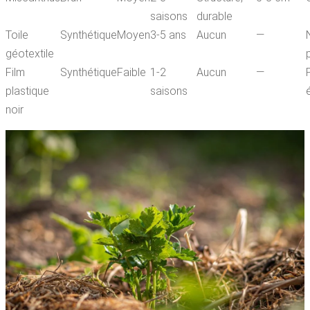
saisons
durable
Toile
Synthétique
Moyen
3-5 ans
Aucun
—
géotextile
Film
Synthétique
Faible
1-2
Aucun
—
plastique
saisons
noir