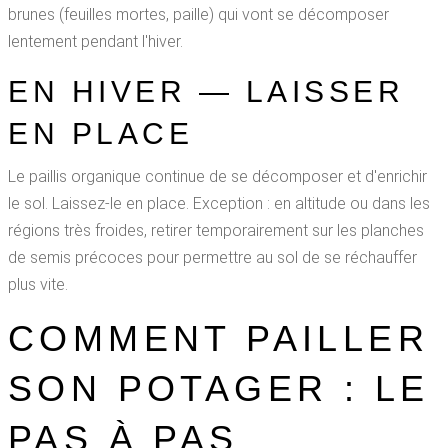
brunes (feuilles mortes, paille) qui vont se décomposer
lentement pendant l'hiver.
EN HIVER — LAISSER
EN PLACE
Le paillis organique continue de se décomposer et d'enrichir
le sol. Laissez-le en place. Exception : en altitude ou dans les
régions très froides, retirer temporairement sur les planches
de semis précoces pour permettre au sol de se réchauffer
plus vite.
COMMENT PAILLER
SON POTAGER : LE
PAS À PAS