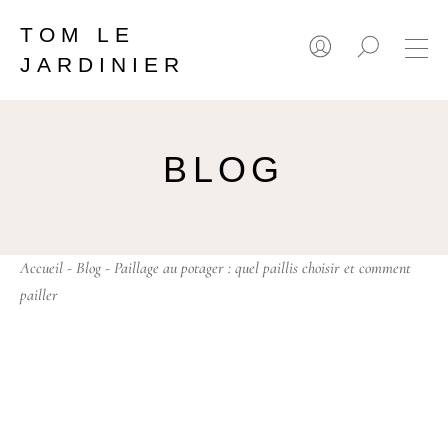
TOM LE
JARDINIER
BLOG
Accueil
-
Blog
- Paillage au potager : quel paillis choisir et comment
pailler