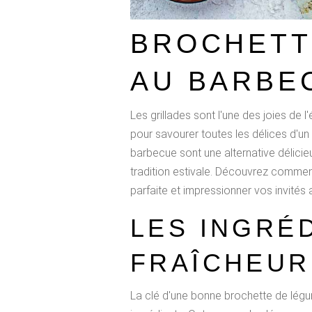
BROCHETT
AU BARBE
Les grillades sont l'une des joies de l
pour savourer toutes les délices d'un
barbecue sont une alternative délicie
tradition estivale. Découvrez commen
parfaite et impressionner vos invités 
LES INGRÉD
FRAÎCHEUR
La clé d'une bonne brochette de légu