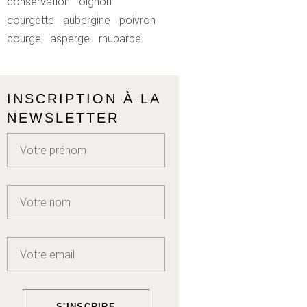
conservation
oignon
courgette
aubergine
poivron
courge
asperge
rhubarbe
INSCRIPTION À LA
NEWSLETTER
S'INSCRIRE