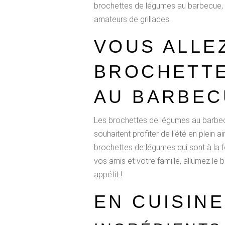
brochettes de légumes au barbecue, le
amateurs de grillades.
VOUS ALLE
BROCHETTE
AU BARBEC
Les brochettes de légumes au barbecu
souhaitent profiter de l'été en plein 
brochettes de légumes qui sont à la f
vos amis et votre famille, allumez le
appétit !
EN CUISINE