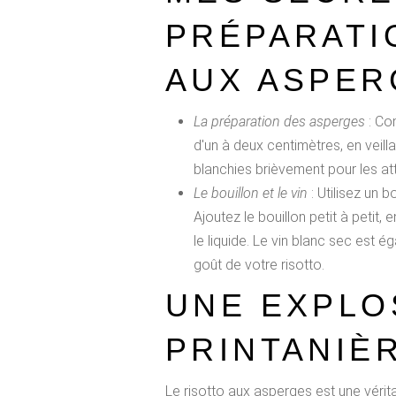
PRÉPARATI
AUX ASPER
La préparation des asperges
: Co
d'un à deux centimètres, en veilla
blanchies brièvement pour les att
Le bouillon et le vin
: Utilisez un b
Ajoutez le bouillon petit à petit
le liquide. Le vin blanc sec est 
goût de votre risotto.
UNE EXPLO
PRINTANIÈ
Le risotto aux asperges est une vérit