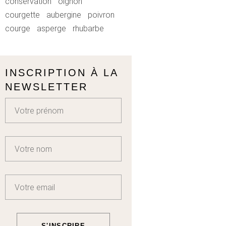
conservation
oignon
courgette
aubergine
poivron
courge
asperge
rhubarbe
INSCRIPTION À LA
NEWSLETTER
S'INSCRIRE