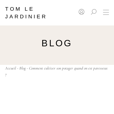
TOM LE
JARDINIER
BLOG
Accueil
-
Blog
- Comment cultiver son potager quand on est paresseux
?