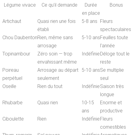
Légume vivace
Ce qu'il demande
Durée
Bonus
en place
Artichaut
Quasi rien une fois
5-8 ans
Fleurs
établi
spectaculaires
Chou Daubenton
Rien, même sans
5-10 ans
Feuilles toute
arrosage
l'année
Topinambour
Zéro soin — trop
Indéfinie
Déloge tout le
envahissant même
reste
Poireau
Arrosage au départ
5-10 ans
Se multiplie
perpétuel
seulement
seul
Oseille
Rien du tout
Indéfinie
Saison très
longue
Rhubarbe
Quasi rien
10-15
Enorme et
ans
productive
Ciboulette
Rien
Indéfinie
Fleurs
comestibles