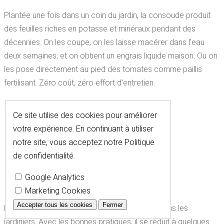
Plantée une fois dans un coin du jardin, la consoude produit
des feuilles riches en potasse et minéraux pendant des
décennies. On les coupe, on les laisse macérer dans l'eau
deux semaines, et on obtient un engrais liquide maison. Ou on
les pose directement au pied des tomates comme paillis
fertilisant. Zéro coût, zéro effort d'entretien.
GÉRER LES
Ce site utilise des cookies pour améliorer
votre expérience. En continuant à utiliser
MAUVAISES
notre site, vous acceptez notre
Politique
HERBES SANS
de confidentialité
.
Google Analytics
EFFORT
Marketing Cookies
Accepter tous les cookies
Fermer
Le désherbage est la tâche qui décourage le plus les
jardiniers. Avec les bonnes pratiques, il se réduit à quelques