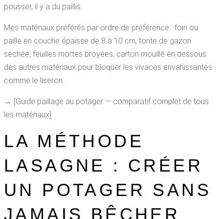
pousser, il y a du paillis.
Mes matériaux préférés par ordre de préférence : foin ou
paille en couche épaisse de 8 à 10 cm, tonte de gazon
séchée, feuilles mortes broyées, carton mouillé en dessous
des autres matériaux pour bloquer les vivaces envahissantes
comme le liseron.
→ [Guide paillage au potager — comparatif complet de tous
les matériaux]
LA MÉTHODE
LASAGNE : CRÉER
UN POTAGER SANS
JAMAIS BÊCHER