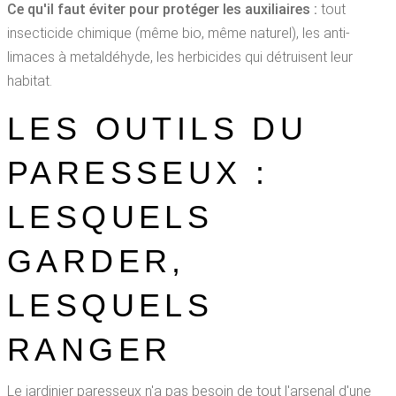
Ce qu'il faut éviter pour protéger les auxiliaires :
tout
insecticide chimique (même bio, même naturel), les anti-
limaces à metaldéhyde, les herbicides qui détruisent leur
habitat.
LES OUTILS DU
PARESSEUX :
LESQUELS
GARDER,
LESQUELS
RANGER
Le jardinier paresseux n'a pas besoin de tout l'arsenal d'une