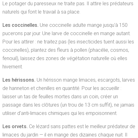
Le potager du paresseux ne traite pas. Il attire les prédateurs
naturels qui font le travail à sa place.
Les coccinelles.
Une coccinelle adulte mange jusqu'à 150
pucerons par jour. Une larve de coccinelle en mange autant.
Pour les attirer : ne traitez pas (les insecticides tuent aussi les
coccinelles), plantez des fleurs à pollen (phacélie, cosmos,
fenouil), laissez des zones de végétation naturelle où elles
hivernent.
Les hérissons.
Un hérisson mange limaces, escargots, larves
de hanneton et chenilles en quantité. Pour les accueillir :
laisser un tas de feuilles mortes dans un coin, créer un
passage dans les clôtures (un trou de 13 cm suffit), ne jamais
utiliser d'anti-limaces chimiques qui les empoisonnent.
Les orvets.
Ce lézard sans pattes est le meilleur prédateur de
limaces du jardin — il en mange des dizaines chaque nuit. Il