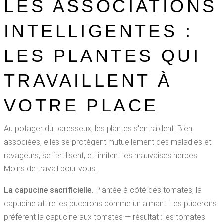
LES ASSOCIATIONS
INTELLIGENTES :
LES PLANTES QUI
TRAVAILLENT À
VOTRE PLACE
Au potager du paresseux, les plantes s'entraident. Bien
associées, elles se protègent mutuellement des maladies et
ravageurs, se fertilisent, et limitent les mauvaises herbes.
Moins de travail pour vous.
La capucine sacrificielle.
Plantée à côté des tomates, la
capucine attire les pucerons comme un aimant. Les pucerons
préfèrent la capucine aux tomates — résultat : les tomates