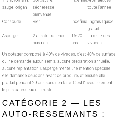
Thym, romarin,
Sol pauvre,
Indéfinie
Aromatiques
sauge, origan
sécheresse
toute l'année
bienvenue
Consoude
Rien
Indéfinie
Engrais liquide
gratuit
Asperge
2 ans de patience
15-20
La reine des
puis rien
ans
vivaces
Un potager composé à 40% de vivaces, c'est 40% de surface
qui ne demande aucun semis, aucune préparation annuelle,
aucune replantation. L'asperge mérite une mention spéciale :
elle demande deux ans avant de produire, et ensuite elle
produit pendant 20 ans sans rien faire. C'est l'investissement
le plus paresseux qui existe.
CATÉGORIE 2 — LES
AUTO-RESSEMANTS :