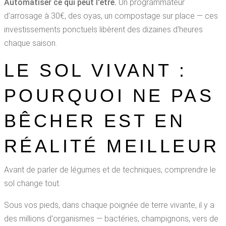
Automatiser ce qui peut l'être.
Un programmateur
d'arrosage à 30€, des oyas, un compostage sur place — ces
investissements ponctuels libèrent des dizaines d'heures
chaque saison.
LE SOL VIVANT :
POURQUOI NE PAS
BÊCHER EST EN
RÉALITÉ MEILLEUR
Avant de parler de légumes et de techniques, comprendre le
sol change tout.
Sous vos pieds, dans chaque poignée de terre vivante, il y a
des millions d'organismes — bactéries, champignons, vers de